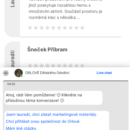
jimž poskytuje rozsáhlou hernu s
množstvím aktivit. Součástí prostoru je
rozměrná klec s několika ...
Šneček Příbram
Laureáti
ORLOVÉ Dětského Odvětví
Live chat
04:55
Organizátor hlasování
Plebiscyt
Kontakt
Ahoj, rádi Vám pomůžeme! 🙂 Klikněte na
Bright Side Solutions sp. z o.
Vítězové
Kontakt
příslušnou téma konverzace! 🙂
o. sp. k.
Seznam všech
ul. Ruska 22
laureátů
Wrocław 50-079
Zásady
Jsem laureát, chci získat marketingové materiály.
KRS 0000749100 | Regon
Pravidla
381313360 | NIP 8943132676
Zásady
Chci přihlásit svou společnost do Orlové.
ochrany
Mám jiné otázky.
osobních údajů