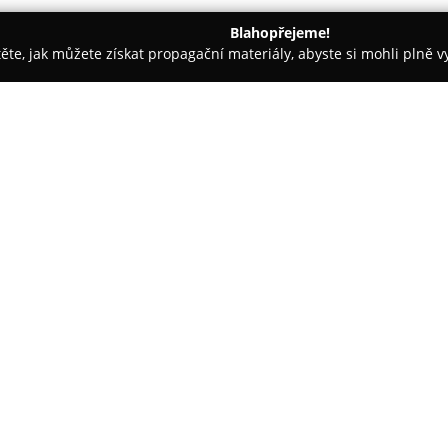
Blahopřejeme!
těte, jak můžete získat propagační materiály, abyste si mohli plně 
ýchod
Maxik.cz
O společnosti:
Maxik.cz
je český internetový p
hraček a dětského zboží. Nabí
věkové skupiny dětí, od nejmen
školní potřeby či dětské obleče
Zobrazit více >>
tuzemských i zahraničních výr
Tento e-shop si opakovaně udr
pravidelně získává ocenění v s
konkrétně v letech 2019, 2020,
spokojenosti zákazníků i kvalit