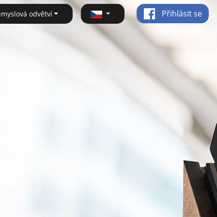
Přihlásit se
ůmyslová odvětví