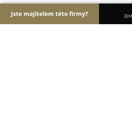
Jste majitelem této firmy?
Zjis
Orlové Dětského Odvětví
Dětské Boty - Praha-v
Maxik.cz
8.8
(127)
Senohraby, Hrusická 345
Zobrazit telefonní číslo