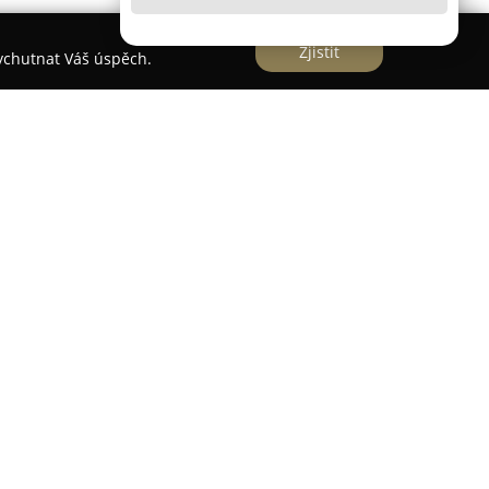
Zjistit
vychutnat Váš úspěch.
rodejce, který se specializuje na široký sortiment
dka zahrnuje produkty vhodné pro všechny
ších kojenců až po školáky, přičemž nechybí ani
ní. Sortiment tvoří tisíce položek od předních
obců.
žuje přední místo v segmentu dětského zboží a
outěži Heureka ShopRoku v kategorii Dětské zboží,
 2021 a 2022. To dokládá vysoký stupeň
u poskytovaných služeb.