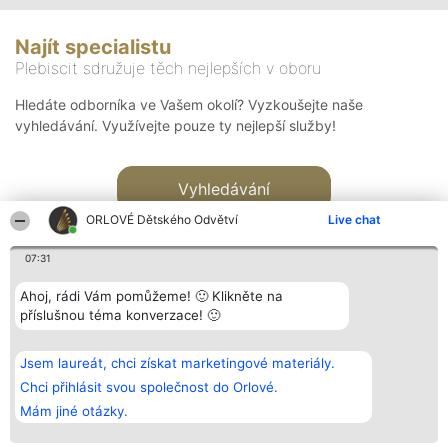
Najít specialistu
Plebiscit sdružuje těch nejlepších v oboru
Hledáte odborníka ve Vašem okolí? Vyzkoušejte naše
vyhledávání. Využívejte pouze ty nejlepší služby!
Vyhledávání
ORLOVÉ Dětského Odvětví
Live chat
07:31
Ahoj, rádi Vám pomůžeme! 🙂 Klikněte na
příslušnou téma konverzace! 🙂
Organizátor hlasování
Plebiscyt
Kontakt
Bright Side Solutions sp. z o.
Vítězové
Kontakt
Jsem laureát, chci získat marketingové materiály.
o. sp. k.
Seznam všech
ul. Ruska 22
laureátů
Chci přihlásit svou společnost do Orlové.
Wrocław 50-079
Zásady
Mám jiné otázky.
KRS 0000749100 | Regon
Pravidla
381313360 | NIP 8943132676
Zásady
ochrany