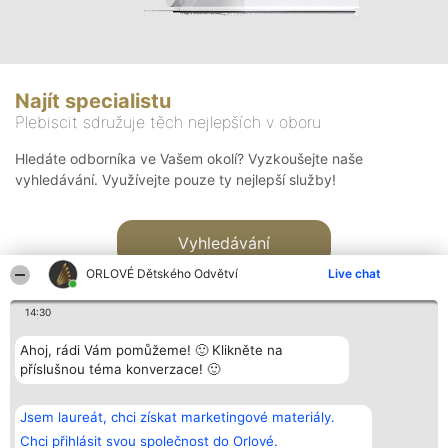
Najít specialistu
Plebiscit sdružuje těch nejlepších v oboru
Hledáte odborníka ve Vašem okolí? Vyzkoušejte naše
vyhledávání. Využívejte pouze ty nejlepší služby!
Vyhledávání
ORLOVÉ Dětského Odvětví
Live chat
14:30
Ahoj, rádi Vám pomůžeme! 🙂 Klikněte na
příslušnou téma konverzace! 🙂
Organizátor hlasování
Plebiscyt
Kontakt
Bright Side Solutions sp. z o.
Vítězové
Kontakt
Jsem laureát, chci získat marketingové materiály.
o. sp. k.
Seznam všech
ul. Ruska 22
laureátů
Chci přihlásit svou společnost do Orlové.