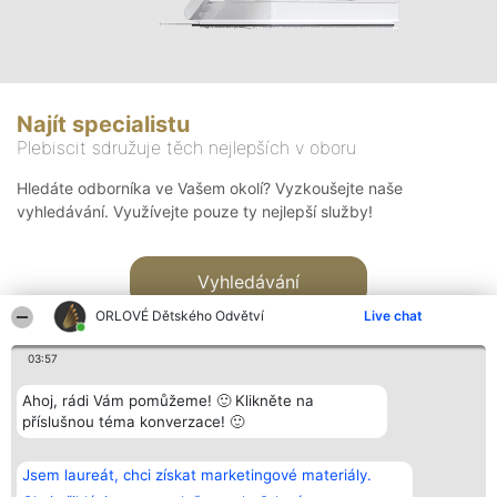
Najít specialistu
Plebiscit sdružuje těch nejlepších v oboru
Hledáte odborníka ve Vašem okolí? Vyzkoušejte naše
vyhledávání. Využívejte pouze ty nejlepší služby!
Vyhledávání
ORLOVÉ Dětského Odvětví
Live chat
03:57
Ahoj, rádi Vám pomůžeme! 🙂 Klikněte na
příslušnou téma konverzace! 🙂
Organizátor hlasování
Plebiscyt
Kontakt
Bright Side Solutions sp. z o.
Vítězové
Kontakt
Jsem laureát, chci získat marketingové materiály.
o. sp. k.
Seznam všech
ul. Ruska 22
laureátů