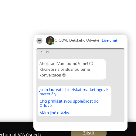
ORLOVÉ Dětského Odvětví
Live chat
19:19
Ahoj, rádi Vám pomůžeme! 🙂
Klikněte na příslušnou téma
konverzace! 🙂
Jsem laureát, chci získat marketingové
materiály.
Chci přihlásit svou společnost do
Orlové.
Mám jiné otázky.
Zjistit
vychutnat Váš úspěch.