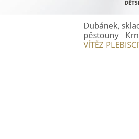
Dubánek, sklad
pěstouny - Krn
VÍTĚZ PLEBISC