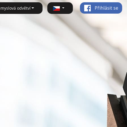
Přihlásit se
ůmyslová odvětví