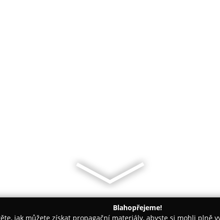
Blahopřejeme!
těte, jak můžete získat propagační materiály, abyste si mohli plně 