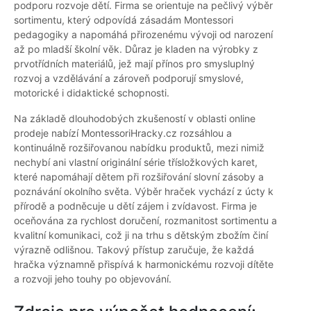
podporu rozvoje dětí. Firma se orientuje na pečlivý výběr
sortimentu, který odpovídá zásadám Montessori
pedagogiky a napomáhá přirozenému vývoji od narození
až po mladší školní věk. Důraz je kladen na výrobky z
prvotřídních materiálů, jež mají přínos pro smysluplný
rozvoj a vzdělávání a zároveň podporují smyslové,
motorické i didaktické schopnosti.
Na základě dlouhodobých zkušeností v oblasti online
prodeje nabízí MontessoriHracky.cz rozsáhlou a
kontinuálně rozšiřovanou nabídku produktů, mezi nimiž
nechybí ani vlastní originální série třísložkových karet,
které napomáhají dětem při rozšiřování slovní zásoby a
poznávání okolního světa. Výběr hraček vychází z úcty k
přírodě a podněcuje u dětí zájem i zvídavost. Firma je
oceňována za rychlost doručení, rozmanitost sortimentu a
kvalitní komunikaci, což ji na trhu s dětským zbožím činí
výrazně odlišnou. Takový přístup zaručuje, že každá
hračka významně přispívá k harmonickému rozvoji dítěte
a rozvoji jeho touhy po objevování.