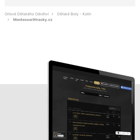
Orlové Dětského Odvětví
Dětské Boty - Kolín
MontessoriHracky.cz