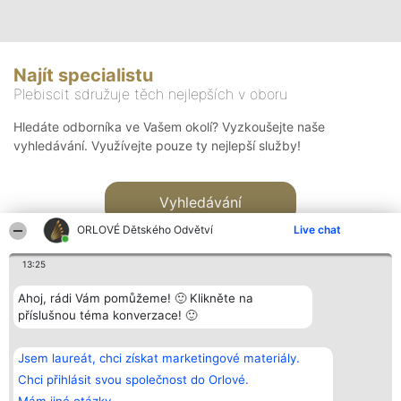
Najít specialistu
Plebiscit sdružuje těch nejlepších v oboru
Hledáte odborníka ve Vašem okolí? Vyzkoušejte naše
vyhledávání. Využívejte pouze ty nejlepší služby!
Vyhledávání
ORLOVÉ Dětského Odvětví
Live chat
13:25
Ahoj, rádi Vám pomůžeme! 🙂 Klikněte na
příslušnou téma konverzace! 🙂
Organizátor hlasování
Plebiscyt
Kontakt
Bright Side Solutions sp. z o.
Vítězové
Kontakt
Jsem laureát, chci získat marketingové materiály.
o. sp. k.
Seznam všech
ul. Ruska 22
laureátů
Chci přihlásit svou společnost do Orlové.
Wrocław 50-079
Zásady
KRS 0000749100 | Regon
Pravidla