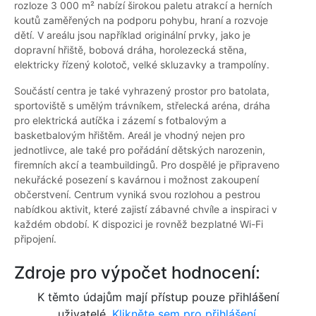
rozloze 3 000 m² nabízí širokou paletu atrakcí a herních
koutů zaměřených na podporu pohybu, hraní a rozvoje
dětí. V areálu jsou například originální prvky, jako je
dopravní hřiště, bobová dráha, horolezecká stěna,
elektricky řízený kolotoč, velké skluzavky a trampolíny.
Součástí centra je také vyhrazený prostor pro batolata,
sportoviště s umělým trávníkem, střelecká aréna, dráha
pro elektrická autíčka i zázemí s fotbalovým a
basketbalovým hřištěm. Areál je vhodný nejen pro
jednotlivce, ale také pro pořádání dětských narozenin,
firemních akcí a teambuildingů. Pro dospělé je připraveno
nekuřácké posezení s kavárnou i možnost zakoupení
občerstvení. Centrum vyniká svou rozlohou a pestrou
nabídkou aktivit, které zajistí zábavné chvíle a inspiraci v
každém období. K dispozici je rovněž bezplatné Wi-Fi
připojení.
Zdroje pro výpočet hodnocení:
K těmto údajům mají přístup pouze přihlášení
uživatelé.
Klikněte sem pro přihlášení.