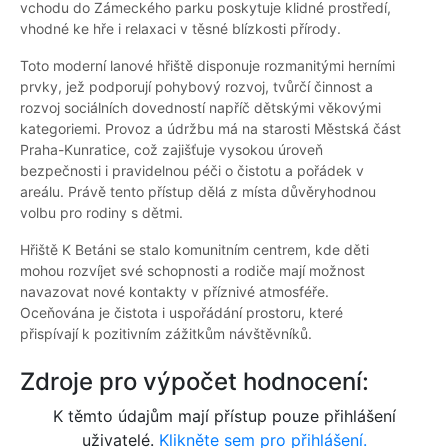
vchodu do Zámeckého parku poskytuje klidné prostředí,
vhodné ke hře i relaxaci v těsné blízkosti přírody.
Toto moderní lanové hřiště disponuje rozmanitými herními
prvky, jež podporují pohybový rozvoj, tvůrčí činnost a
rozvoj sociálních dovedností napříč dětskými věkovými
kategoriemi. Provoz a údržbu má na starosti Městská část
Praha-Kunratice, což zajišťuje vysokou úroveň
bezpečnosti i pravidelnou péči o čistotu a pořádek v
areálu. Právě tento přístup dělá z místa důvěryhodnou
volbu pro rodiny s dětmi.
Hřiště K Betáni se stalo komunitním centrem, kde děti
mohou rozvíjet své schopnosti a rodiče mají možnost
navazovat nové kontakty v příznivé atmosféře.
Oceňována je čistota i uspořádání prostoru, které
přispívají k pozitivním zážitkům návštěvníků.
Zdroje pro výpočet hodnocení:
K těmto údajům mají přístup pouze přihlášení
uživatelé.
Klikněte sem pro přihlášení.