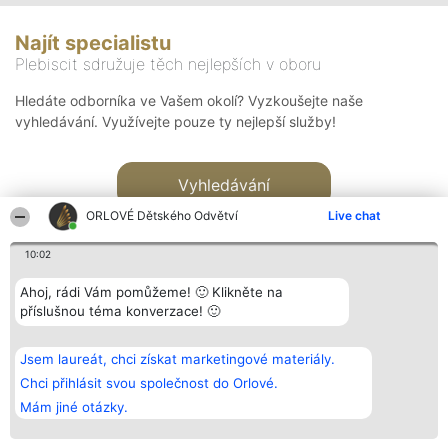
Najít specialistu
Plebiscit sdružuje těch nejlepších v oboru
Hledáte odborníka ve Vašem okolí? Vyzkoušejte naše
vyhledávání. Využívejte pouze ty nejlepší služby!
Vyhledávání
ORLOVÉ Dětského Odvětví
Live chat
10:02
Ahoj, rádi Vám pomůžeme! 🙂 Klikněte na
příslušnou téma konverzace! 🙂
Organizátor hlasování
Plebiscyt
Kontakt
Bright Side Solutions sp. z o.
Vítězové
Kontakt
Jsem laureát, chci získat marketingové materiály.
o. sp. k.
Seznam všech
ul. Ruska 22
laureátů
Chci přihlásit svou společnost do Orlové.
Wrocław 50-079
Zásady
Mám jiné otázky.
KRS 0000749100 | Regon
Pravidla
381313360 | NIP 8943132676
Zásady
ochrany