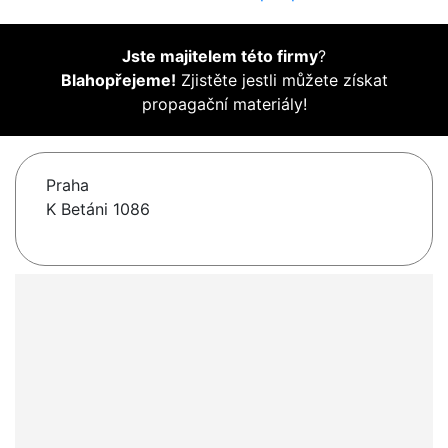
Jste majitelem této firmy
?
Blahopřejeme!
Zjistěte jestli můžete získat
propagační materiály!
Praha
K Betáni 1086