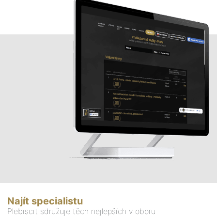
Najít specialistu
Plebiscit sdružuje těch nejlepších v oboru