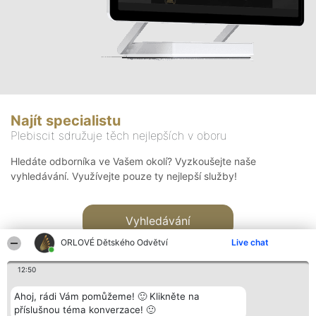
Najít specialistu
Plebiscit sdružuje těch nejlepších v oboru
Hledáte odborníka ve Vašem okolí? Vyzkoušejte naše
vyhledávání. Využívejte pouze ty nejlepší služby!
Vyhledávání
ORLOVÉ Dětského Odvětví
Live chat
12:50
Ahoj, rádi Vám pomůžeme! 🙂 Klikněte na
příslušnou téma konverzace! 🙂