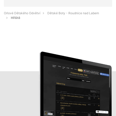
Orlové Dětského Odvětví
Dětské Boty - Roudnice nad Labem
Hřiště