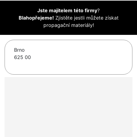
Jste majitelem této firmy
?
Blahopřejeme!
Zjistěte jestli můžete získat
propagační materiály!
Brno
625 00