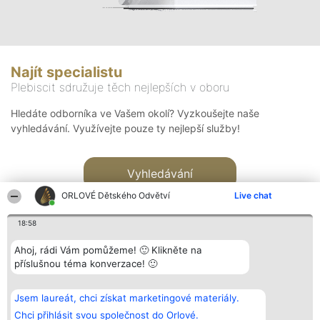
Najít specialistu
Plebiscit sdružuje těch nejlepších v oboru
Hledáte odborníka ve Vašem okolí? Vyzkoušejte naše
vyhledávání. Využívejte pouze ty nejlepší služby!
Vyhledávání
ORLOVÉ Dětského Odvětví
Live chat
18:58
Ahoj, rádi Vám pomůžeme! 🙂 Klikněte na
příslušnou téma konverzace! 🙂
Organizátor hlasování
Plebiscyt
Kontakt
Bright Side Solutions sp. z o.
Vítězové
Kontakt
Jsem laureát, chci získat marketingové materiály.
o. sp. k.
Seznam všech
ul. Ruska 22
laureátů
Chci přihlásit svou společnost do Orlové.