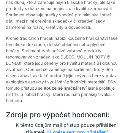
nabídkou, která zahrnuje nejen klasické hračky, ale také
produkty s důrazem na originalitu a kvalitu zpracování.
Sortiment obsahuje hračky vhodné pro miminka i starší
děti, mezi nimi dřevěné skládačky či kreativní sady
zaměřené na rozvoj kreativity a dovedností.
Kromě tradičních hraček nabízí Kouzelné hračkářství také
tematické dekorace, dětské oblečení nebo plyšové
hračky. Sortiment tvoří pečlivě vybrané produkty
renomovaných značek jako DJECO, MOULIN ROTY či
LONDJI, které jsou ceněny pro kvalitu materiálů i dlouhou
životnost. Obchod se zaměřuje na sortiment, který děti
nejen zabaví, ale také podpoří jejich vývoj a bere v potaz
ekologické aspekty i využívání přírodních materiálů. Díky
tomuto přístupu se
Kouzelné hračkářství
jasně profiluje
na trhu a nabízí hračky, které rodinám přinášejí trvalou
hodnotu.
Zdroje pro výpočet hodnocení:
K těmto údajům mají přístup pouze přihlášení
uživatelé.
Klikněte sem pro přihlášení.