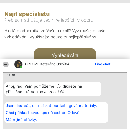
Najít specialistu
Plebiscit sdružuje těch nejlepších v oboru
Hledáte odborníka ve Vašem okolí? Vyzkoušejte naše
vyhledávání. Využívejte pouze ty nejlepší služby!
Vyhledávání
ORLOVÉ Dětského Odvětví
Live chat
12:38
Ahoj, rádi Vám pomůžeme! 🙂 Klikněte na
příslušnou téma konverzace! 🙂
Organizátor hlasování
Plebiscyt
Kontakt
Bright Side Solutions sp. z o.
Vítězové
Kontakt
Jsem laureát, chci získat marketingové materiály.
o. sp. k.
Seznam všech
ul. Ruska 22
laureátů
Chci přihlásit svou společnost do Orlové.
Wrocław 50-079
Zásady
Mám jiné otázky.
KRS 0000749100 | Regon
Pravidla
381313360 | NIP 8943132676
Zásady
ochrany