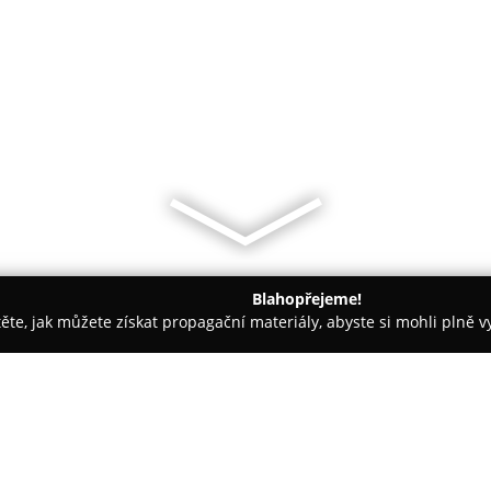
Blahopřejeme!
těte, jak můžete získat propagační materiály, abyste si mohli plně 
anáček a stezka korunami stromů