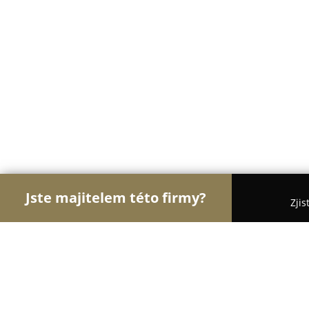
Jste majitelem této firmy?
Zjis
Orlové Dětského Odvětví
Dětské Boty - Zlín
L