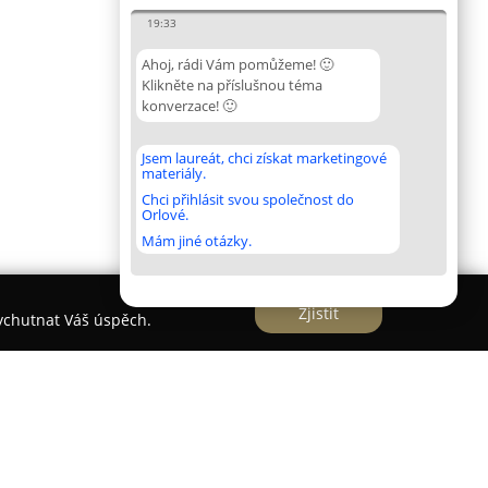
19:33
Ahoj, rádi Vám pomůžeme! 🙂
Klikněte na příslušnou téma
konverzace! 🙂
Jsem laureát, chci získat marketingové
materiály.
Chci přihlásit svou společnost do
Orlové.
Mám jiné otázky.
Zjistit
vychutnat Váš úspěch.