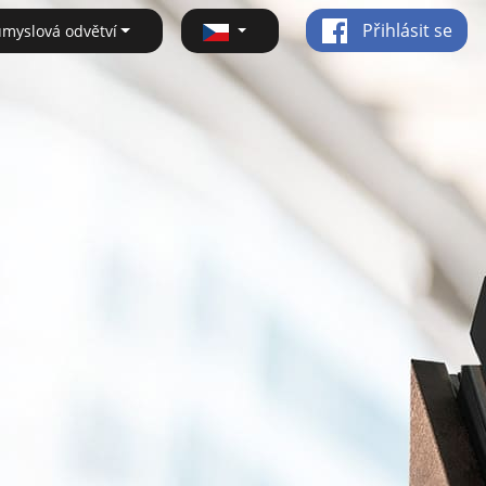
Přihlásit se
ůmyslová odvětví