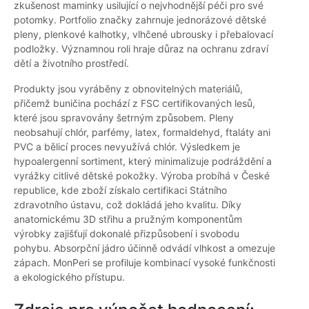
zkušenost maminky usilující o nejvhodnější péči pro své
potomky. Portfolio značky zahrnuje jednorázové dětské
pleny, plenkové kalhotky, vlhčené ubrousky i přebalovací
podložky. Významnou roli hraje důraz na ochranu zdraví
dětí a životního prostředí.
Produkty jsou vyráběny z obnovitelných materiálů,
přičemž buničina pochází z FSC certifikovaných lesů,
které jsou spravovány šetrným způsobem. Pleny
neobsahují chlór, parfémy, latex, formaldehyd, ftaláty ani
PVC a bělicí proces nevyužívá chlór. Výsledkem je
hypoalergenní sortiment, který minimalizuje podráždění a
vyrážky citlivé dětské pokožky. Výroba probíhá v České
republice, kde zboží získalo certifikaci Státního
zdravotního ústavu, což dokládá jeho kvalitu. Díky
anatomickému 3D střihu a pružným komponentům
výrobky zajišťují dokonalé přizpůsobení i svobodu
pohybu. Absorpční jádro účinně odvádí vlhkost a omezuje
zápach. MonPeri se profiluje kombinací vysoké funkčnosti
a ekologického přístupu.