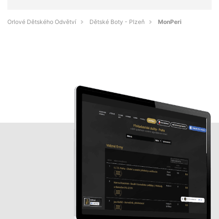
Orlové Dětského Odvětví
Dětské Boty - Plzeň
MonPeri