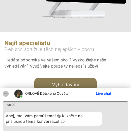
Najít specialistu
Plebiscit sdružuje těch nejlepších v oboru
Hledáte odborníka ve Vašem okolí? Vyzkoušejte naše
vyhledávání. Využívejte pouze ty nejlepší služby!
Vyhledávání
ORLOVÉ Dětského Odvětví
Live chat
09:00
Ahoj, rádi Vám pomůžeme! 🙂 Klikněte na
příslušnou téma konverzace! 🙂
Organizátor hlasování
Plebiscyt
Kontakt