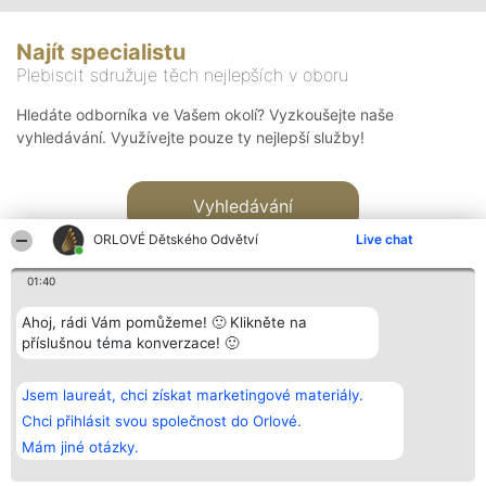
Najít specialistu
Plebiscit sdružuje těch nejlepších v oboru
Hledáte odborníka ve Vašem okolí? Vyzkoušejte naše
vyhledávání. Využívejte pouze ty nejlepší služby!
Vyhledávání
ORLOVÉ Dětského Odvětví
Live chat
01:40
Ahoj, rádi Vám pomůžeme! 🙂 Klikněte na
příslušnou téma konverzace! 🙂
Organizátor hlasování
Plebiscyt
Kontakt
Bright Side Solutions sp. z o.
Vítězové
Kontakt
Jsem laureát, chci získat marketingové materiály.
o. sp. k.
Seznam všech
ul. Ruska 22
laureátů
Chci přihlásit svou společnost do Orlové.
Wrocław 50-079
Zásady
Mám jiné otázky.
KRS 0000749100 | Regon
Pravidla
381313360 | NIP 8943132676
Zásady
ochrany