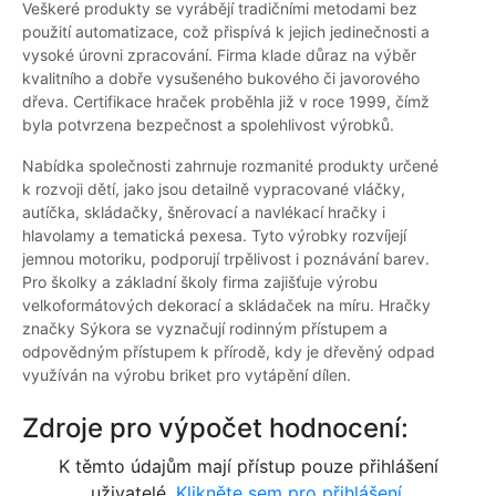
Veškeré produkty se vyrábějí tradičními metodami bez
použití automatizace, což přispívá k jejich jedinečnosti a
vysoké úrovni zpracování. Firma klade důraz na výběr
kvalitního a dobře vysušeného bukového či javorového
dřeva. Certifikace hraček proběhla již v roce 1999, čímž
byla potvrzena bezpečnost a spolehlivost výrobků.
Nabídka společnosti zahrnuje rozmanité produkty určené
k rozvoji dětí, jako jsou detailně vypracované vláčky,
autíčka, skládačky, šněrovací a navlékací hračky i
hlavolamy a tematická pexesa. Tyto výrobky rozvíjejí
jemnou motoriku, podporují trpělivost i poznávání barev.
Pro školky a základní školy firma zajišťuje výrobu
velkoformátových dekorací a skládaček na míru. Hračky
značky Sýkora se vyznačují rodinným přístupem a
odpovědným přístupem k přírodě, kdy je dřevěný odpad
využíván na výrobu briket pro vytápění dílen.
Zdroje pro výpočet hodnocení:
K těmto údajům mají přístup pouze přihlášení
uživatelé.
Klikněte sem pro přihlášení.