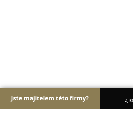
Jste majitelem této firmy?
Zjis
Orlové Dětského Odvětví
Dětské Boty - Mladá Bo