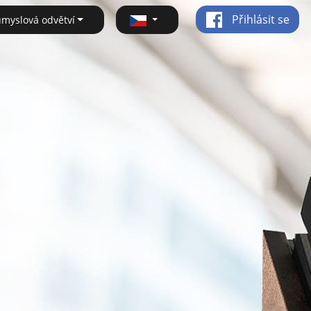
Přihlásit se
ůmyslová odvětví