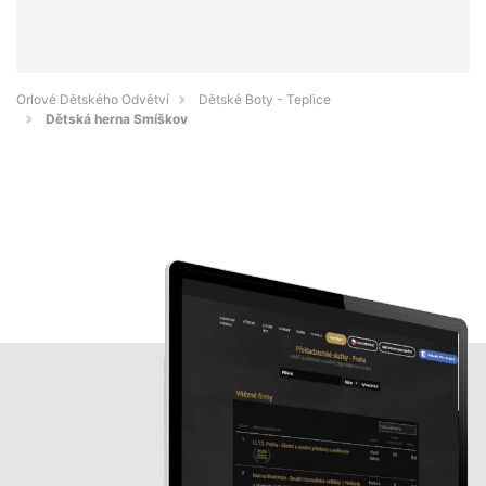
Orlové Dětského Odvětví
Dětské Boty - Teplice
Dětská herna Smíškov