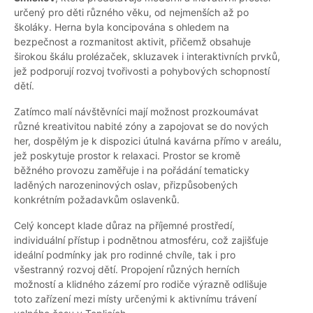
určený pro děti různého věku, od nejmenších až po
školáky. Herna byla koncipována s ohledem na
bezpečnost a rozmanitost aktivit, přičemž obsahuje
širokou škálu prolézaček, skluzavek i interaktivních prvků,
jež podporují rozvoj tvořivosti a pohybových schopností
dětí.
Zatímco malí návštěvníci mají možnost prozkoumávat
různé kreativitou nabité zóny a zapojovat se do nových
her, dospělým je k dispozici útulná kavárna přímo v areálu,
jež poskytuje prostor k relaxaci. Prostor se kromě
běžného provozu zaměřuje i na pořádání tematicky
laděných narozeninových oslav, přizpůsobených
konkrétním požadavkům oslavenků.
Celý koncept klade důraz na příjemné prostředí,
individuální přístup i podnětnou atmosféru, což zajišťuje
ideální podmínky jak pro rodinné chvíle, tak i pro
všestranný rozvoj dětí. Propojení různých herních
možností a klidného zázemí pro rodiče výrazně odlišuje
toto zařízení mezi místy určenými k aktivnímu trávení