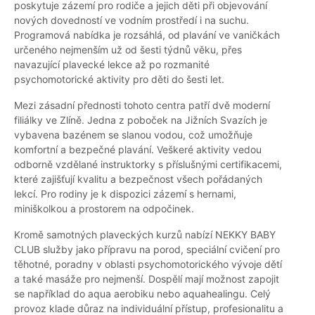
poskytuje zázemí pro rodiče a jejich děti při objevování
nových dovedností ve vodním prostředí i na suchu.
Programová nabídka je rozsáhlá, od plavání ve vaničkách
určeného nejmenším už od šesti týdnů věku, přes
navazující plavecké lekce až po rozmanité
psychomotorické aktivity pro děti do šesti let.
Mezi zásadní přednosti tohoto centra patří dvě moderní
filiálky ve Zlíně. Jedna z poboček na Jižních Svazích je
vybavena bazénem se slanou vodou, což umožňuje
komfortní a bezpečné plavání. Veškeré aktivity vedou
odborně vzdělané instruktorky s příslušnými certifikacemi,
které zajišťují kvalitu a bezpečnost všech pořádaných
lekcí. Pro rodiny je k dispozici zázemí s hernami,
miniškolkou a prostorem na odpočinek.
Kromě samotných plaveckých kurzů nabízí NEKKY BABY
CLUB služby jako přípravu na porod, speciální cvičení pro
těhotné, poradny v oblasti psychomotorického vývoje dětí
a také masáže pro nejmenší. Dospělí mají možnost zapojit
se například do aqua aerobiku nebo aquahealingu. Celý
provoz klade důraz na individuální přístup, profesionalitu a