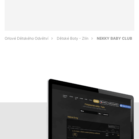
Orlové Dětského Odvětví
Dětské Boty - Zlín
NEKKY BABY CLUB