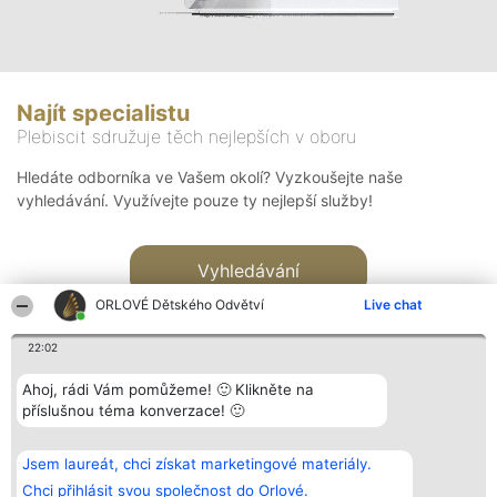
Najít specialistu
Plebiscit sdružuje těch nejlepších v oboru
Hledáte odborníka ve Vašem okolí? Vyzkoušejte naše
vyhledávání. Využívejte pouze ty nejlepší služby!
Vyhledávání
ORLOVÉ Dětského Odvětví
Live chat
22:02
Ahoj, rádi Vám pomůžeme! 🙂 Klikněte na
příslušnou téma konverzace! 🙂
Organizátor hlasování
Plebiscyt
Kontakt
Bright Side Solutions sp. z o.
Vítězové
Kontakt
Jsem laureát, chci získat marketingové materiály.
o. sp. k.
Seznam všech
ul. Ruska 22
laureátů
Chci přihlásit svou společnost do Orlové.