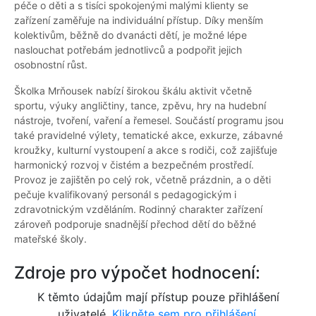
péče o děti a s tisíci spokojenými malými klienty se
zařízení zaměřuje na individuální přístup. Díky menším
kolektivům, běžně do dvanácti dětí, je možné lépe
naslouchat potřebám jednotlivců a podpořit jejich
osobnostní růst.
Školka Mrňousek nabízí širokou škálu aktivit včetně
sportu, výuky angličtiny, tance, zpěvu, hry na hudební
nástroje, tvoření, vaření a řemesel. Součástí programu jsou
také pravidelné výlety, tematické akce, exkurze, zábavné
kroužky, kulturní vystoupení a akce s rodiči, což zajišťuje
harmonický rozvoj v čistém a bezpečném prostředí.
Provoz je zajištěn po celý rok, včetně prázdnin, a o děti
pečuje kvalifikovaný personál s pedagogickým i
zdravotnickým vzděláním. Rodinný charakter zařízení
zároveň podporuje snadnější přechod dětí do běžné
mateřské školy.
Zdroje pro výpočet hodnocení:
K těmto údajům mají přístup pouze přihlášení
uživatelé.
Klikněte sem pro přihlášení.