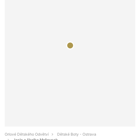
Orlové Dětského Odvětví
Dětské Boty - Ostrava
Jesle a školka Mrňousek