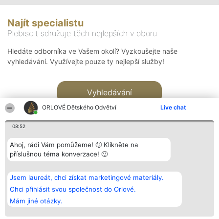
Najít specialistu
Plebiscit sdružuje těch nejlepších v oboru
Hledáte odborníka ve Vašem okolí? Vyzkoušejte naše
vyhledávání. Využívejte pouze ty nejlepší služby!
Vyhledávání
ORLOVÉ Dětského Odvětví
Live chat
08:52
Ahoj, rádi Vám pomůžeme! 🙂 Klikněte na
příslušnou téma konverzace! 🙂
Organizátor hlasování
Plebiscyt
Kontakt
Bright Side Solutions sp. z o.
Vítězové
Kontakt
Jsem laureát, chci získat marketingové materiály.
o. sp. k.
Seznam všech
ul. Ruska 22
laureátů
Chci přihlásit svou společnost do Orlové.
Wrocław 50-079
Zásady
Mám jiné otázky.
KRS 0000749100 | Regon
Pravidla
381313360 | NIP 8943132676
Zásady
ochrany