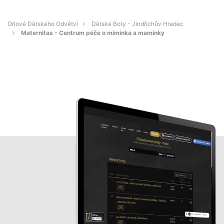
Orlové Dětského Odvětví
Dětské Boty - Jindřichův Hradec
Maternitas - Centrum péče o miminka a maminky