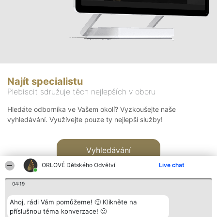
Najít specialistu
Plebiscit sdružuje těch nejlepších v oboru
Hledáte odborníka ve Vašem okolí? Vyzkoušejte naše
vyhledávání. Využívejte pouze ty nejlepší služby!
Vyhledávání
ORLOVÉ Dětského Odvětví
Live chat
04:19
Ahoj, rádi Vám pomůžeme! 🙂 Klikněte na
příslušnou téma konverzace! 🙂