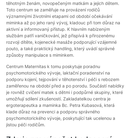
těhotným ženám, novopečeným matkám a jejich dětem.
Toto centrum se zaměřuje na provázení rodičů
významnými životními etapami od období očekávání
miminka až po jeho raný vývoj, kladouc při tom důraz na
aktivní a informovaný přístup. K hlavním nabízeným
službám patří vaničkování, jež přispívá k přirozenému
rozvoji dítěte, kojenecké masáže podporující vzájemné
pouto, a také praktický handling, který uvádí správné
způsoby manipulace s miminkem.
Centrum Maternitas k tomu poskytuje poradnu
psychomotorického vývoje, laktační poradenství na
podporu kojení, tejpování v těhotenství i péči s rebozem
zaměřenou na období před a po porodu. Součástí nabídky
je rovněž cvičení matek s dětmi i podpůrné skupiny, které
umožňují sdílení zkušeností. Zakladatelkou centra je
ergoterapeutka a maminka Bc. Petra Kubasová, která
klade důraz na prevenci a podporu správného
psychomotorického vývoje, poskytující tak ucelenou a
jistou péči rodičům.