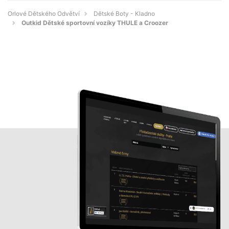
Orlové Dětského Odvětví
Dětské Boty - Kladno
Outkid Dětské sportovní vozíky THULE a Croozer