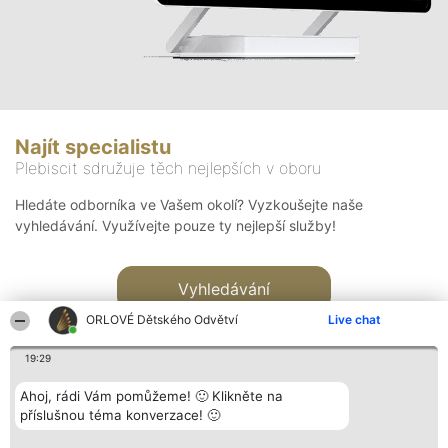
Najít specialistu
Plebiscit sdružuje těch nejlepších v oboru
Hledáte odborníka ve Vašem okolí? Vyzkoušejte naše
vyhledávání. Využívejte pouze ty nejlepší služby!
Vyhledávání
ORLOVÉ Dětského Odvětví
Live chat
19:29
Ahoj, rádi Vám pomůžeme! 🙂 Klikněte na
příslušnou téma konverzace! 🙂
Organizátor hlasování
Plebiscyt
Kontakt