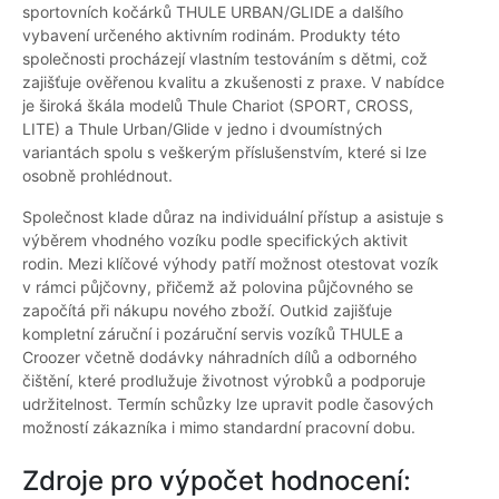
sportovních kočárků THULE URBAN/GLIDE a dalšího
vybavení určeného aktivním rodinám. Produkty této
společnosti procházejí vlastním testováním s dětmi, což
zajišťuje ověřenou kvalitu a zkušenosti z praxe. V nabídce
je široká škála modelů Thule Chariot (SPORT, CROSS,
LITE) a Thule Urban/Glide v jedno i dvoumístných
variantách spolu s veškerým příslušenstvím, které si lze
osobně prohlédnout.
Společnost klade důraz na individuální přístup a asistuje s
výběrem vhodného vozíku podle specifických aktivit
rodin. Mezi klíčové výhody patří možnost otestovat vozík
v rámci půjčovny, přičemž až polovina půjčovného se
započítá při nákupu nového zboží. Outkid zajišťuje
kompletní záruční i pozáruční servis vozíků THULE a
Croozer včetně dodávky náhradních dílů a odborného
čištění, které prodlužuje životnost výrobků a podporuje
udržitelnost. Termín schůzky lze upravit podle časových
možností zákazníka i mimo standardní pracovní dobu.
Zdroje pro výpočet hodnocení: