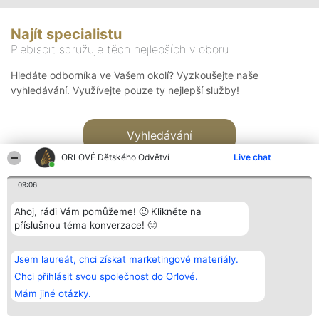
Najít specialistu
Plebiscit sdružuje těch nejlepších v oboru
Hledáte odborníka ve Vašem okolí? Vyzkoušejte naše
vyhledávání. Využívejte pouze ty nejlepší služby!
Vyhledávání
ORLOVÉ Dětského Odvětví
Live chat
09:06
Ahoj, rádi Vám pomůžeme! 🙂 Klikněte na
příslušnou téma konverzace! 🙂
Organizátor hlasování
Plebiscyt
Kontakt
Bright Side Solutions sp. z o.
Vítězové
Kontakt
Jsem laureát, chci získat marketingové materiály.
o. sp. k.
Seznam všech
ul. Ruska 22
laureátů
Chci přihlásit svou společnost do Orlové.
Wrocław 50-079
Zásady
Mám jiné otázky.
KRS 0000749100 | Regon
Pravidla
381313360 | NIP 8943132676
Zásady
ochrany