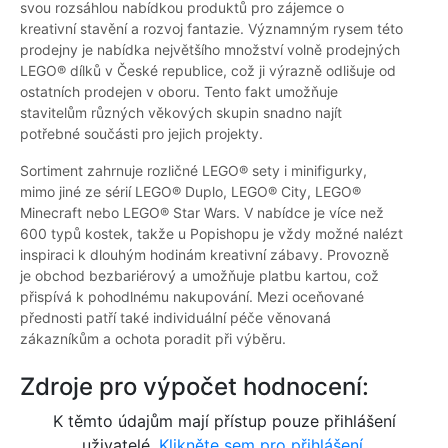
svou rozsáhlou nabídkou produktů pro zájemce o
kreativní stavění a rozvoj fantazie. Významným rysem této
prodejny je nabídka největšího množství volně prodejných
LEGO® dílků v České republice, což ji výrazně odlišuje od
ostatních prodejen v oboru. Tento fakt umožňuje
stavitelům různých věkových skupin snadno najít
potřebné součásti pro jejich projekty.
Sortiment zahrnuje rozličné LEGO® sety i minifigurky,
mimo jiné ze sérií LEGO® Duplo, LEGO® City, LEGO®
Minecraft nebo LEGO® Star Wars. V nabídce je více než
600 typů kostek, takže u Popishopu je vždy možné nalézt
inspiraci k dlouhým hodinám kreativní zábavy. Provozně
je obchod bezbariérový a umožňuje platbu kartou, což
přispívá k pohodlnému nakupování. Mezi oceňované
přednosti patří také individuální péče věnovaná
zákazníkům a ochota poradit při výběru.
Zdroje pro výpočet hodnocení:
K těmto údajům mají přístup pouze přihlášení
uživatelé.
Klikněte sem pro přihlášení.