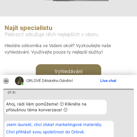
Najít specialistu
Plebiscit sdružuje těch nejlepších v oboru
Hledáte odborníka ve Vašem okolí? Vyzkoušejte naše
vyhledávání. Využívejte pouze ty nejlepší služby!
Vyhledávání
ORLOVÉ Dětského Odvětví
Live chat
07:31
Ahoj, rádi Vám pomůžeme! 🙂 Klikněte na
příslušnou téma konverzace! 🙂
Organizátor hlasování
Plebiscyt
Kontakt
Bright Side Solutions sp. z o.
Vítězové
Kontakt
Jsem laureát, chci získat marketingové materiály.
o. sp. k.
Seznam všech
ul. Ruska 22
laureátů
Chci přihlásit svou společnost do Orlové.
Wrocław 50-079
Zásady