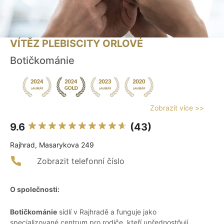
VÍTĚZ PLEBISCITY ORLOVÉ
Botičkománie
Zobrazit více >>
9.6
(43)
Rajhrad, Masarykova 249
Zobrazit telefonní číslo
O společnosti:
Botičkománie
sídlí v Rajhradě a funguje jako
specializované centrum pro rodiče, kteří upřednostňují