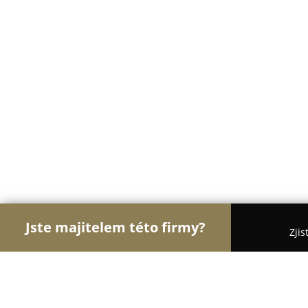
Jste majitelem této firmy?
Zjis
Orlové Dětského Odvětví
Dětské Boty - Blansko