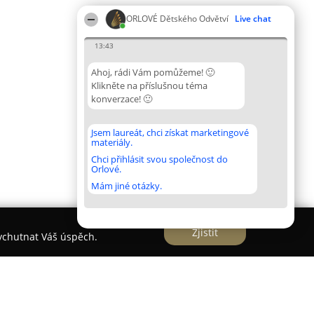
ORLOVÉ Dětského Odvětví
Live chat
13:43
Ahoj, rádi Vám pomůžeme! 🙂
Klikněte na příslušnou téma
konverzace! 🙂
Jsem laureát, chci získat marketingové
materiály.
Chci přihlásit svou společnost do
Orlové.
Mám jiné otázky.
Zjistit
vychutnat Váš úspěch.