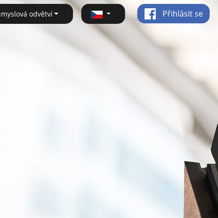
Přihlásit se
ůmyslová odvětví