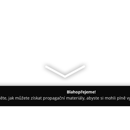
Blahopřejeme!
těte, jak můžete získat propagační materiály, abyste si mohli plně 
Kočárky Blansko