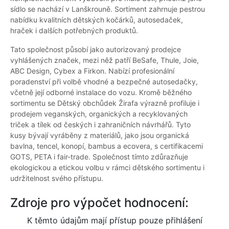
sídlo se nachází v Lanškrouně. Sortiment zahrnuje pestrou
nabídku kvalitních dětských kočárků, autosedaček,
hraček i dalších potřebných produktů.
Tato společnost působí jako autorizovaný prodejce
vyhlášených značek, mezi něž patří BeSafe, Thule, Joie,
ABC Design, Cybex a Firkon. Nabízí profesionální
poradenství při volbě vhodné a bezpečné autosedačky,
včetně její odborné instalace do vozu. Kromě běžného
sortimentu se Dětský obchůdek Žirafa výrazně profiluje i
prodejem veganských, organických a recyklovaných
triček a tílek od českých i zahraničních návrhářů. Tyto
kusy bývají vyráběny z materiálů, jako jsou organická
bavlna, tencel, konopí, bambus a ecovera, s certifikacemi
GOTS, PETA i fair-trade. Společnost tímto zdůrazňuje
ekologickou a etickou volbu v rámci dětského sortimentu i
udržitelnost svého přístupu.
Zdroje pro výpočet hodnocení:
K těmto údajům mají přístup pouze přihlášení