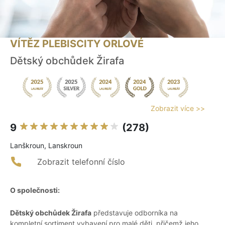
VÍTĚZ PLEBISCITY ORLOVÉ
Dětský obchůdek Žirafa
Zobrazit více >>
9
(278)
Lanškroun, Lanskroun
Zobrazit telefonní číslo
O společnosti:
Dětský obchůdek Žirafa
představuje odborníka na
kompletní sortiment vybavení pro malé děti, přičemž jeho