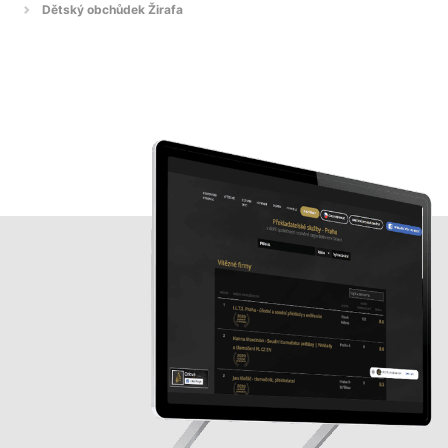
Dětský obchůdek Žirafa