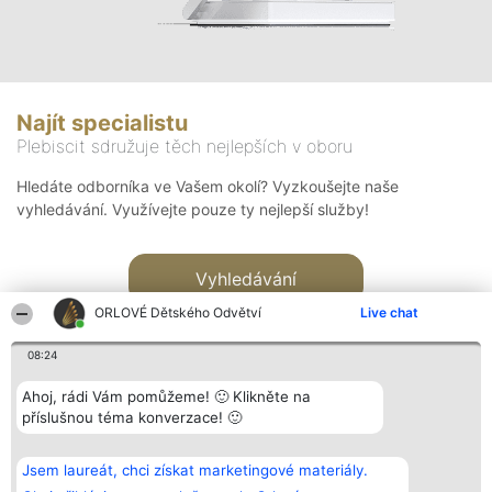
Najít specialistu
Plebiscit sdružuje těch nejlepších v oboru
Hledáte odborníka ve Vašem okolí? Vyzkoušejte naše
vyhledávání. Využívejte pouze ty nejlepší služby!
Vyhledávání
ORLOVÉ Dětského Odvětví
Live chat
08:24
Ahoj, rádi Vám pomůžeme! 🙂 Klikněte na
příslušnou téma konverzace! 🙂
Organizátor hlasování
Plebiscyt
Kontakt
Bright Side Solutions sp. z o.
Vítězové
Kontakt
Jsem laureát, chci získat marketingové materiály.
o. sp. k.
Seznam všech
ul. Ruska 22
laureátů