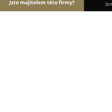
Jste majitelem této firmy?
Zjis
Orlové Dětského Odvětví
Dětské Boty - Praha
Dřevěný svět hraček
8.5
(34)
Praha, Francouzská 140
Zobrazit telefonní číslo