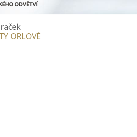
hraček
ITY ORLOVÉ