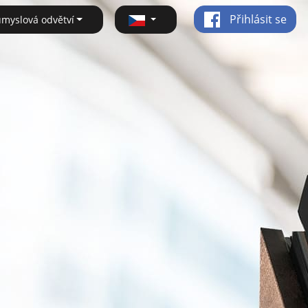
Přihlásit se
ůmyslová odvětví