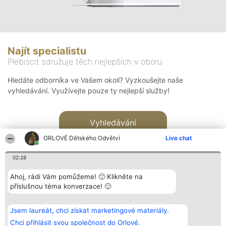
Najít specialistu
Plebiscit sdružuje těch nejlepších v oboru
Hledáte odborníka ve Vašem okolí? Vyzkoušejte naše
vyhledávání. Využívejte pouze ty nejlepší služby!
Vyhledávání
ORLOVÉ Dětského Odvětví
Live chat
02:28
Ahoj, rádi Vám pomůžeme! 🙂 Klikněte na
příslušnou téma konverzace! 🙂
Organizátor hlasování
Plebiscyt
Kontakt
Bright Side Solutions sp. z o.
Vítězové
Kontakt
Jsem laureát, chci získat marketingové materiály.
o. sp. k.
Seznam všech
ul. Ruska 22
laureátů
Chci přihlásit svou společnost do Orlové.