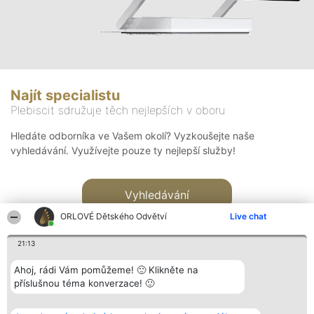
Najít specialistu
Plebiscit sdružuje těch nejlepších v oboru
Hledáte odborníka ve Vašem okolí? Vyzkoušejte naše
vyhledávání. Využívejte pouze ty nejlepší služby!
Vyhledávání
ORLOVÉ Dětského Odvětví
Live chat
21:13
Ahoj, rádi Vám pomůžeme! 🙂 Klikněte na
příslušnou téma konverzace! 🙂
Organizátor hlasování
Plebiscyt
Kontakt
Bright Side Solutions sp. z o.
Vítězové
Kontakt