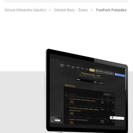
Orlové Dětského Odvětví
Dětské Boty - Žatec
FunPark Pohádka