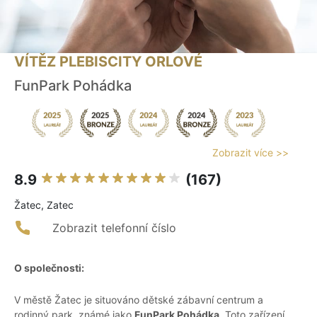
VÍTĚZ PLEBISCITY ORLOVÉ
FunPark Pohádka
Zobrazit více >>
8.9
(167)
Žatec, Zatec
Zobrazit telefonní číslo
O společnosti:
V městě Žatec je situováno dětské zábavní centrum a
rodinný park, známé jako
FunPark Pohádka
. Toto zařízení