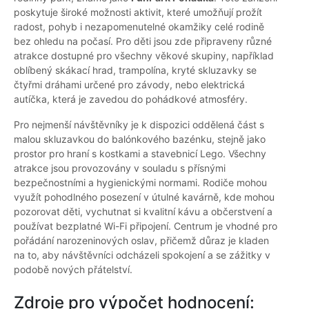
poskytuje široké možnosti aktivit, které umožňují prožít
radost, pohyb i nezapomenutelné okamžiky celé rodině
bez ohledu na počasí. Pro děti jsou zde připraveny různé
atrakce dostupné pro všechny věkové skupiny, například
oblíbený skákací hrad, trampolína, kryté skluzavky se
čtyřmi dráhami určené pro závody, nebo elektrická
autíčka, která je zavedou do pohádkové atmosféry.
Pro nejmenší návštěvníky je k dispozici oddělená část s
malou skluzavkou do balónkového bazénku, stejně jako
prostor pro hraní s kostkami a stavebnicí Lego. Všechny
atrakce jsou provozovány v souladu s přísnými
bezpečnostními a hygienickými normami. Rodiče mohou
využít pohodlného posezení v útulné kavárně, kde mohou
pozorovat děti, vychutnat si kvalitní kávu a občerstvení a
používat bezplatné Wi-Fi připojení. Centrum je vhodné pro
pořádání narozeninových oslav, přičemž důraz je kladen
na to, aby návštěvníci odcházeli spokojení a se zážitky v
podobě nových přátelství.
Zdroje pro výpočet hodnocení: