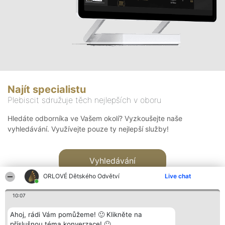
Najít specialistu
Plebiscit sdružuje těch nejlepších v oboru
Hledáte odborníka ve Vašem okolí? Vyzkoušejte naše
vyhledávání. Využívejte pouze ty nejlepší služby!
Vyhledávání
ORLOVÉ Dětského Odvětví
Live chat
10:07
Ahoj, rádi Vám pomůžeme! 🙂 Klikněte na
příslušnou téma konverzace! 🙂