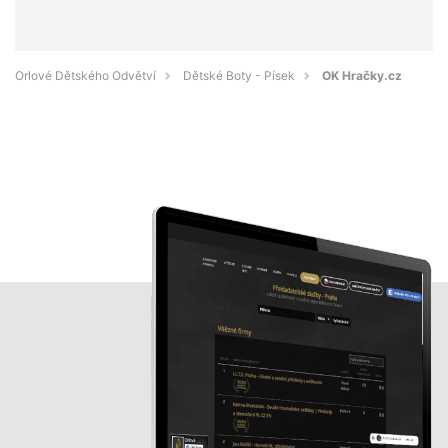
Orlové Dětského Odvětví
Dětské Boty - Písek
OK Hračky.cz