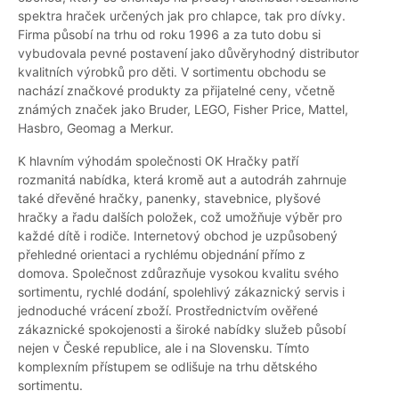
spektra hraček určených jak pro chlapce, tak pro dívky.
Firma působí na trhu od roku 1996 a za tuto dobu si
vybudovala pevné postavení jako důvěryhodný distributor
kvalitních výrobků pro děti. V sortimentu obchodu se
nachází značkové produkty za přijatelné ceny, včetně
známých značek jako Bruder, LEGO, Fisher Price, Mattel,
Hasbro, Geomag a Merkur.
K hlavním výhodám společnosti OK Hračky patří
rozmanitá nabídka, která kromě aut a autodráh zahrnuje
také dřevěné hračky, panenky, stavebnice, plyšové
hračky a řadu dalších položek, což umožňuje výběr pro
každé dítě i rodiče. Internetový obchod je uzpůsobený
přehledné orientaci a rychlému objednání přímo z
domova. Společnost zdůrazňuje vysokou kvalitu svého
sortimentu, rychlé dodání, spolehlivý zákaznický servis i
jednoduché vrácení zboží. Prostřednictvím ověřené
zákaznické spokojenosti a široké nabídky služeb působí
nejen v České republice, ale i na Slovensku. Tímto
komplexním přístupem se odlišuje na trhu dětského
sortimentu.