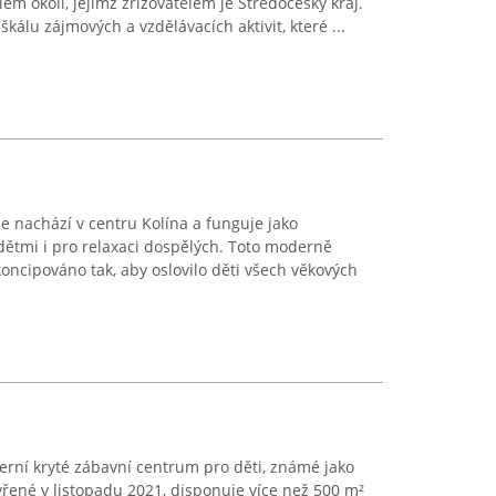
lém okolí, jejímž zřizovatelem je Středočeský kraj.
kálu zájmových a vzdělávacích aktivit, které ...
e nachází v centru Kolína a funguje jako
 dětmi i pro relaxaci dospělých. Toto moderně
koncipováno tak, aby oslovilo děti všech věkových
erní kryté zábavní centrum pro děti, známé jako
vřené v listopadu 2021, disponuje více než 500 m²