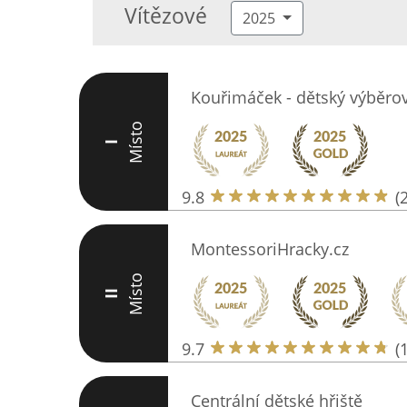
Vítězové
2025
Kouřimáček - dětský výběro
Místo
I
9.8
(
MontessoriHracky.cz
Místo
II
9.7
(
Centrální dětské hřiště