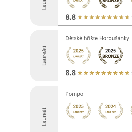
Laureáti
8.8
Dětské hřište Horoušánky
Laureáti
8.8
Pompo
Laureáti