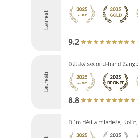
Laureáti
9.2
Dětský second-hand Zang
Laureáti
8.8
Dům dětí a mládeže, Kolín,