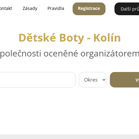
ontakt
Zásady
Pravidla
Registrace
Další pr
Dětské Boty - Kolín
 společnosti oceněné organizátorem
V