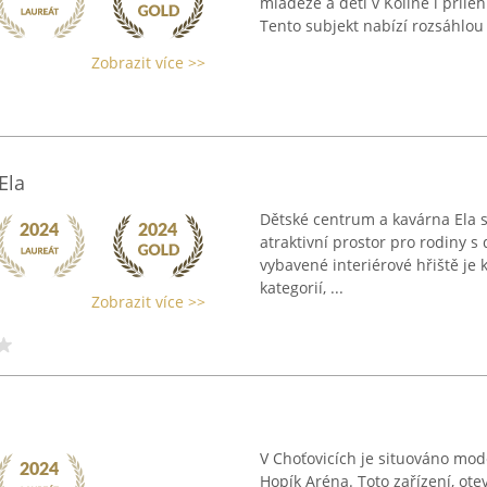
mládeže a dětí v Kolíně i přileh
Tento subjekt nabízí rozsáhlou š
Zobrazit více >>
Ela
Dětské centrum a kavárna Ela s
atraktivní prostor pro rodiny s
vybavené interiérové hřiště je 
kategorií, ...
Zobrazit více >>
V Choťovicích je situováno mod
Hopík Aréna. Toto zařízení, ote