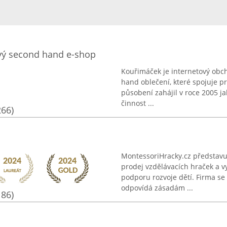
vý second hand e-shop
Kouřimáček je internetový obc
hand oblečení, které spojuje pr
působení zahájil v roce 2005 j
činnost ...
266)
MontessoriHracky.cz představ
prodej vzdělávacích hraček a 
podporu rozvoje dětí. Firma se 
odpovídá zásadám ...
186)