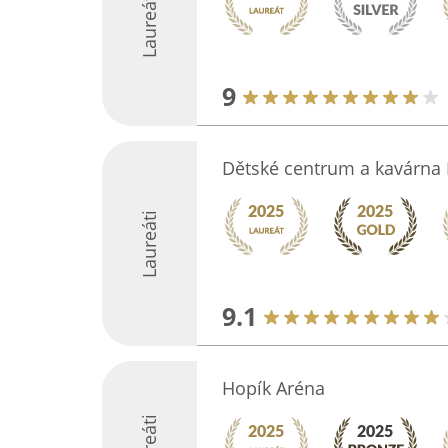
Laureáti
9
Dětské centrum a kavárna 
Laureáti
9.1
Hopík Aréna