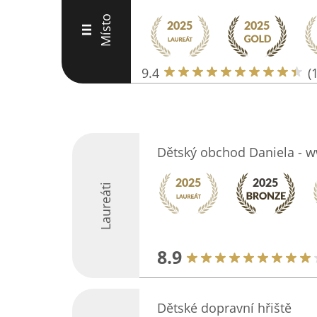
Místo
III
9.4
(
Dětský obchod Daniela - w
Laureáti
8.9
Dětské dopravní hřiště