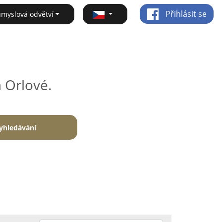
Přihlásit se
ůmyslová odvětví
 Orlové.
yhledávání