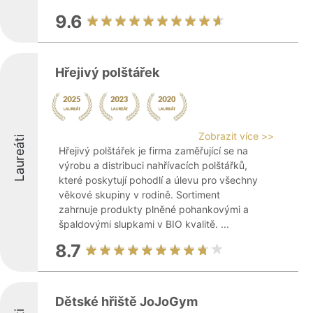
9.6
Hřejivý polštářek
Zobrazit více >>
Laureáti
Hřejivý polštářek je firma zaměřující se na
výrobu a distribuci nahřívacích polštářků,
které poskytují pohodlí a úlevu pro všechny
věkové skupiny v rodině. Sortiment
zahrnuje produkty plněné pohankovými a
špaldovými slupkami v BIO kvalitě. ...
8.7
Dětské hřiště JoJoGym