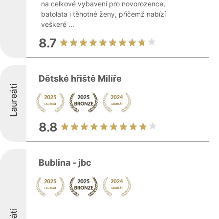
na celkové vybavení pro novorozence,
batolata i těhotné ženy, přičemž nabízí
veškeré ...
8.7
Dětské hřiště Milíře
Laureáti
8.8
Bublina - jbc