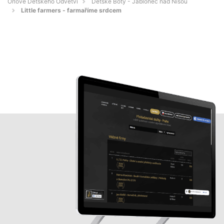
Orlové Dětského Odvětví
Dětské Boty - Jablonec nad Nisou
Little farmers - farmaříme srdcem