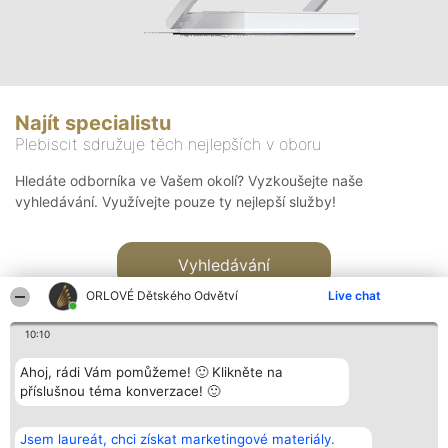
Najít specialistu
Plebiscit sdružuje těch nejlepších v oboru
Hledáte odborníka ve Vašem okolí? Vyzkoušejte naše
vyhledávání. Využívejte pouze ty nejlepší služby!
Vyhledávání
ORLOVÉ Dětského Odvětví
Live chat
10:10
Ahoj, rádi Vám pomůžeme! 🙂 Klikněte na
příslušnou téma konverzace! 🙂
Organizátor hlasování
Plebiscyt
Kontakt
Bright Side Solutions sp. z o.
Vítězové
Kontakt
Jsem laureát, chci získat marketingové materiály.
o. sp. k.
Seznam všech