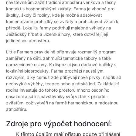
návštěvníkům zažít tradiční atmosféru venkova a těsný
kontakt s hospodářskými zvířaty. Farma je vhodná pro
školky, školy či rodiny, kde je možné absolvovat
komentované prohlídky se zvířaty a prohlubovat vztah k
přírodě. Lokalitu farmy podtrhují malebné výhledy na
Ještědský hřbet a Jizerské hory, které dotvářejí její
jedinečnou atmosféru.
Little Farmers pravidelně připravuje rozmanitý program
zaměřený na děti, zahrnující tematické tábory a také
narozeninové oslavy. K dispozici jsou dárkové balíčky s
lokálními bioprodukty. Farma prochází neustálým
rozvojem, díky čemuž zde přibývají nové prvky, například
neobvyklé výběhy, teepee nebo pirátská loď. Zakládající
rodina investuje do tohoto prostoru mnoho osobního
nasazení a sdílí s návštěvníky svůj vztah k přírodě i
zvířatům, což vytváří na farmě harmonickou a radostnou
atmosféru.
Zdroje pro výpočet hodnocení:
K těmto údajům mají přístup pouze přihlášení