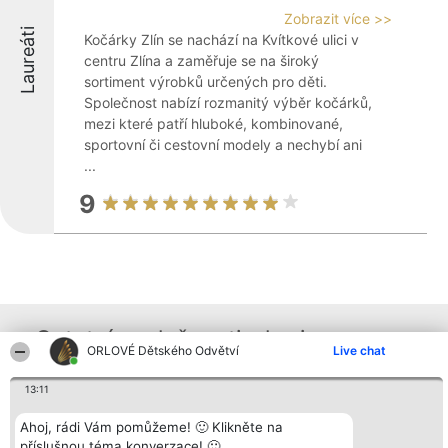
Zobrazit více >>
Laureáti
Kočárky Zlín se nachází na Kvítkové ulici v
centru Zlína a zaměřuje se na široký
sortiment výrobků určených pro děti.
Společnost nabízí rozmanitý výběr kočárků,
mezi které patří hluboké, kombinované,
sportovní či cestovní modely a nechybí ani
...
9
Ostatní společnosti z kraje
ORLOVÉ Dětského Odvětví
Live chat
13:11
Organizátor hlasování
Plebiscyt
Kontakt
Bright Side Solutions sp. z o.
Vítězové
Kontakt
Ahoj, rádi Vám pomůžeme! 🙂 Klikněte na
o. sp. k.
Seznam všech
příslušnou téma konverzace! 🙂