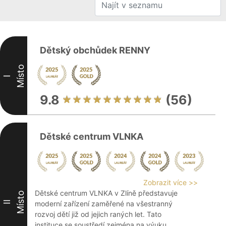
Dětský obchůdek RENNY
Místo
I
9.8
(56)
Dětské centrum VLNKA
Zobrazit více >>
Dětské centrum VLNKA v Zlíně představuje
Místo
II
moderní zařízení zaměřené na všestranný
rozvoj dětí již od jejich raných let. Tato
instituce se soustředí zejména na výuku