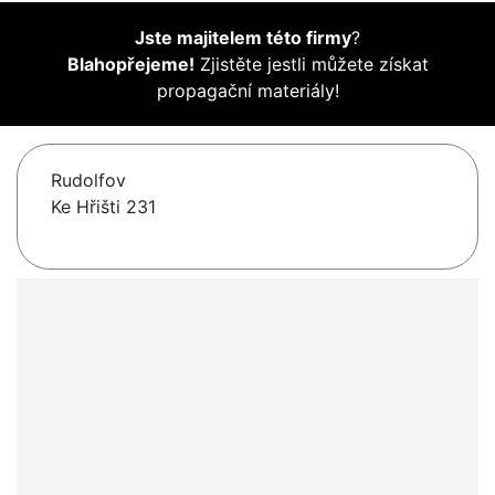
Jste majitelem této firmy
?
Blahopřejeme!
Zjistěte jestli můžete získat
propagační materiály!
Rudolfov
Ke Hřišti 231