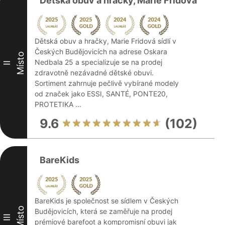
Dětská obuv a hračky, Marie Fridová
Dětská obuv a hračky, Marie Fridová sídlí v
Českých Budějovicích na adrese Oskara
Místo
Nedbala 25 a specializuje se na prodej
II
zdravotně nezávadné dětské obuvi.
Sortiment zahrnuje pečlivě vybírané modely
od značek jako ESSI, SANTÉ, PONTE20,
PROTETIKA ...
9.6
(102)
BareKids
BareKids je společnost se sídlem v Českých
Místo
Budějovicích, která se zaměřuje na prodej
III
prémiové barefoot a kompromisní obuvi jak