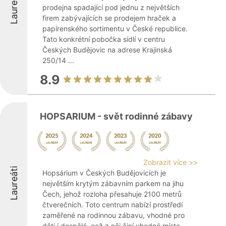
Laureáti
prodejna spadající pod jednu z největších
firem zabývajících se prodejem hraček a
papírenského sortimentu v České republice.
Tato konkrétní pobočka sídlí v centru
Českých Budějovic na adrese Krajinská
250/14 ...
8.9
HOPSARIUM - svět rodinné zábavy
Zobrazit více >>
Laureáti
Hopsárium v Českých Budějovicích je
největším krytým zábavním parkem na jihu
Čech, jehož rozloha přesahuje 2100 metrů
čtverečních. Toto centrum nabízí prostředí
zaměřené na rodinnou zábavu, vhodné pro
děti i dospělé, což z něj činí vhodné místo