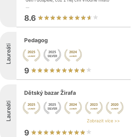
...
8.6
Pedagog
Laureáti
9
Dětský bazar Žirafa
Laureáti
Zobrazit více >>
9